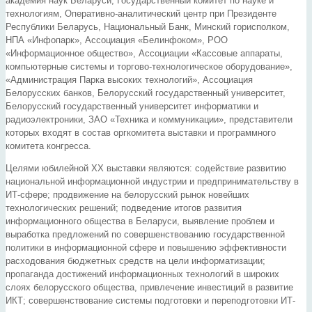
академия наук Беларуси, Государственный комитет по науке и
технологиям, Оперативно-аналитический центр при Президенте
Республики Беларусь, Национальный Банк, Минский горисполком,
НПА «Инфопарк», Ассоциация «Белинфоком», РОО
«Информационное общество», Ассоциации «Кассовые аппараты,
компьютерные системы и торгово-технологическое оборудование»,
«Администрация Парка высоких технологий», Ассоциация
Белорусских банков, Белорусский государственный университет,
Белорусский государственный университет информатики и
радиоэлектроники, ЗАО «Техника и коммуникации», представители
которых входят в состав оргкомитета выставки и программного
комитета конгресса.
Целями юбилейной XX выставки являются: содействие развитию
национальной информационной индустрии и предпринимательству в
ИТ-сфере; продвижение на белорусский рынок новейших
технологических решений; подведение итогов развития
информационного общества в Беларуси, выявление проблем и
выработка предложений по совершенствованию государственной
политики в информационной сфере и повышению эффективности
расходования бюджетных средств на цели информатизации;
пропаганда достижений информационных технологий в широких
слоях белорусского общества, привлечение инвестиций в развитие
ИКТ; совершенствование системы подготовки и переподготовки ИТ-