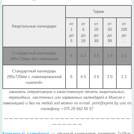
Тираж
от
от
от
от
от
Квартальные календари
1
6
20
50
100
до
до
до
до
до
5
19
49
99
…
Стандартный календарь
6
4.3
3.5
2.8
2.0
295х720мм без ламинации
Стандартный календарь
295х720мм с ламинированной
6
4.5
3.6
3.0
2.2
«шапкой»
заказать оперативную и качественную печать квартальных,
перекидных, настенных или карманных календарей в Минске с
ламинацией и без на любой год можно по e-mail:
print@xprint.by
или по
телефону +375 29 662 56 57
— — — — — — — — — — — — — — — — — — — — — — — — —
— — — — — —
Карманный календарик
— обычный календарик размером 7х10см,