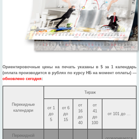
Ориентировочные цены на печать указаны в $ за 1 календарь
(оплата производится в рублях по курсу НБ на момент оплаты)
—
обновлено сегодня
:
Тираж
Перекидные
от
от
от 1
от 6
календари
16
41
до
до
от 101 до …
до
до
5
15
40
100
Перекидной
оговаривается