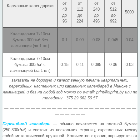
от
от
от
от
Карманные календарики
48
112
240
512
5000
до
до
до
до
96
224
496
992
Календарики 7х10см
бумага 300г/м² без
0.1
0.09
0.08
0,045
0.04
ламинации (за 1 шт)
Календарики 7х10см
бумага 300г/м² с
0.15
0.11
0.095
0.06
0.03
ламинацией (за 1 шт)
заказать не дорогую и качественную печать квартальных,
перекидных, настенных или карманных календарей в Минске с
ламинацией и без на любой год можно по e-mail:
print@xprint.by
или по
телефону +375 29 662 56 57
— — — — — — — — — — — — — — — — — — — — — — — — —
— — — — — —
Перекидной календарь
— обычно печатается на плотной бумаге
(250-300г/м²) и состоит из нескольких страниц, скрепленных между
собой металлической пружиной. Количество страниц варьируется от