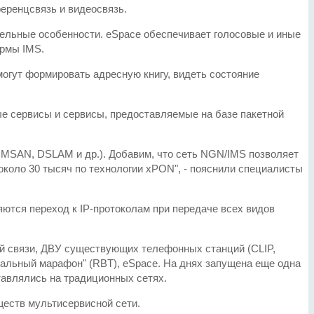
еренцсвязь и видеосвязь.
тельные особенности. eSpace обеспечивает голосовые и иные
ормы IMS.
огут формировать адресную книгу, видеть состояние
е сервисы и сервисы, предоставляемые на базе пакетной
 MSAN, DSLAM и др.). Добавим, что сеть NGN/IMS позволяет
около 30 тысяч по технологии xPON", - пояснили специалисты
ются переход к IP-протоколам при передаче всех видов
ой связи, ДВУ существующих телефонных станций (CLIP,
ыкальный марафон" (RBT), eSpace. На днях запущена еще одна
тавлялись на традиционных сетях.
ществ мультисервисной сети.