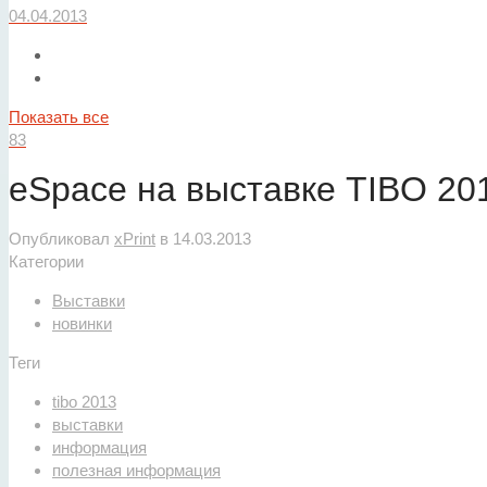
04.04.2013
Показать все
83
eSpace на выставке TIBO 20
Опубликовал
xPrint
в
14.03.2013
Категории
Выставки
новинки
Теги
tibo 2013
выставки
информация
полезная информация